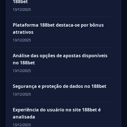
188bet
13/12/2025
Plataforma 188bet destaca-se por bônus
atrativos
13/12/2025
Análise das opções de apostas disponíveis
no 188bet
13/12/2025
Segurança e proteção de dados no 188bet
13/12/2025
Experiência do usuário no site 188bet é
analisada
13/12/2025