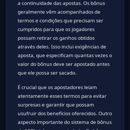
a continuidade das apostas. Os bônus
geralmente vêm acompanhados de
termos e condições que precisam ser
cumpridos para que os jogadores
possam retirar os ganhos obtidos
através deles. Isso inclui exigências de
aposta, que especificam quantas vezes o
valor do bônus deve ser apostado antes
que ele possa ser sacado.
É crucial que os apostadores leiam
atentamente esses termos para evitar
surpresas e garantir que possam
usufruir dos benefícios oferecidos. Outro
aspecto importante do sistema de bônus