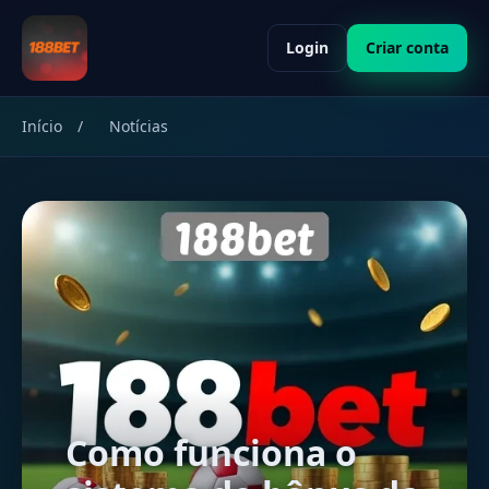
Login
Criar conta
Início
/
Notícias
Como funciona o