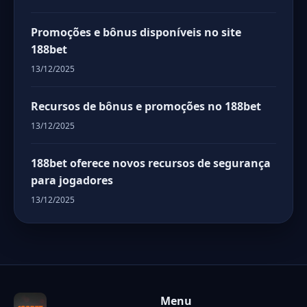
Promoções e bônus disponíveis no site
188bet
13/12/2025
Recursos de bônus e promoções no 188bet
13/12/2025
188bet oferece novos recursos de segurança
para jogadores
13/12/2025
Menu