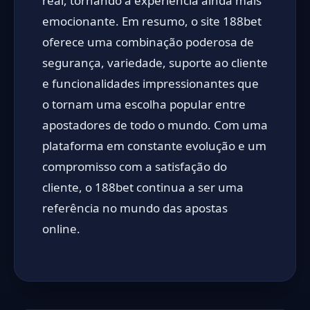
real, tornando a experiência ainda mais
emocionante. Em resumo, o site 188bet
oferece uma combinação poderosa de
segurança, variedade, suporte ao cliente
e funcionalidades impressionantes que
o tornam uma escolha popular entre
apostadores de todo o mundo. Com uma
plataforma em constante evolução e um
compromisso com a satisfação do
cliente, o 188bet continua a ser uma
referência no mundo das apostas
online.