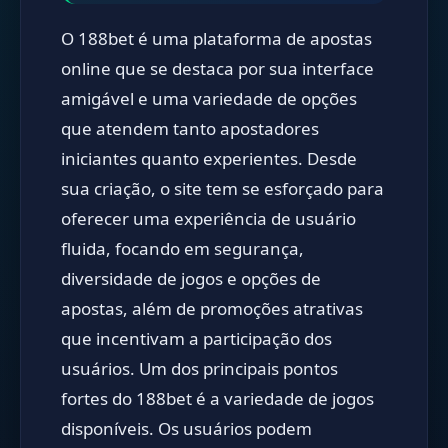
O 188bet é uma plataforma de apostas
online que se destaca por sua interface
amigável e uma variedade de opções
que atendem tanto apostadores
iniciantes quanto experientes. Desde
sua criação, o site tem se esforçado para
oferecer uma experiência de usuário
fluida, focando em segurança,
diversidade de jogos e opções de
apostas, além de promoções atrativas
que incentivam a participação dos
usuários. Um dos principais pontos
fortes do 188bet é a variedade de jogos
disponíveis. Os usuários podem