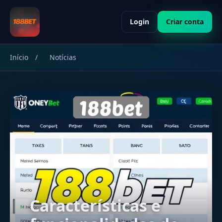
Login
Criar conta
Início
/
Notícias
Características e