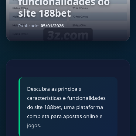
funcionalidades do
site 188bet
Publicado:
05/01/2026
Descubra as principais
características e funcionalidades
do site 188bet, uma plataforma
completa para apostas online e
jogos.