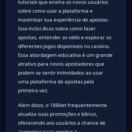
tutoriais que ensina os novos usuários
sobre como usar a plataforma e
maximizar sua experiência de apostas.
Isso inclui dicas sobre como fazer
apostas, entender as odds e explorar os
diferentes jogos disponíveis no cassino.
Essa abordagem educativa é um grande
atrativo para novos apostadores que
podem se sentir intimidados ao usar
uma plataforma de apostas pela
primeira vez.
Além disso, o 188bet frequentemente
atualiza suas promoções e bônus,
oferecendo aos usuários a chance de
aumentar suas apostas e